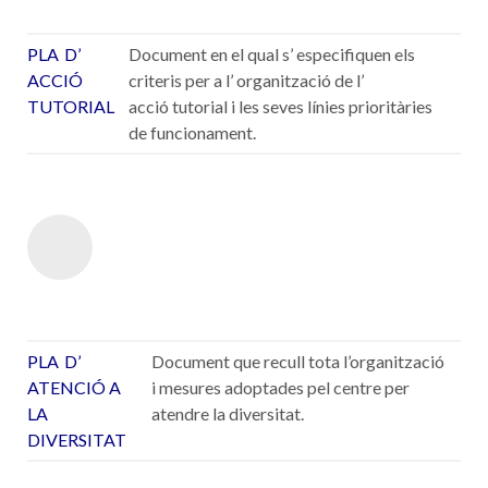
PLA D’
Document en el qual s’ especifiquen els
ACCIÓ
criteris per a l’ organització de l’
TUTORIAL
acció
tutorial
i les seves línies prioritàries
de funcionament.
PLA D’
Document que recull tota l’organització
ATENCIÓ A
i mesures adoptades pel centre per
LA
atendre la diversitat.
DIVERSITAT