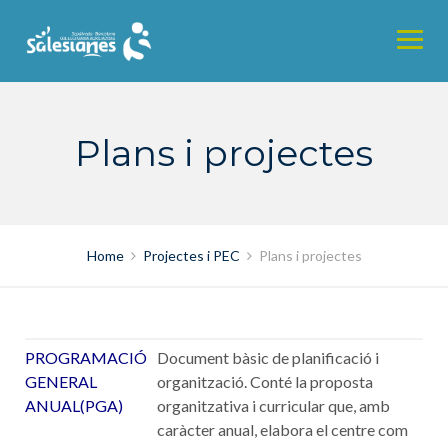
Skip
to
content
Plans i projectes
Home
Projectes i PEC
Plans i projectes
PROGRAMACIÓ
Document bàsic de planificació i
GENERAL
organització. Conté la proposta
ANUAL(PGA)
organitzativa i curricular que, amb
caràcter anual, elabora el centre com