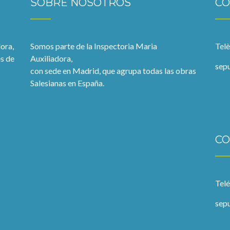
SOBRE NOSOTROS
CO
ora,
Somos parte de la Inspectoria Maria
Tel
s de
Auxiliadora,
sep
con sede en Madrid, que agrupa todas las obras
Salesianas en España.
CO
Tel
sep