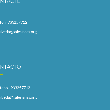
NTACTE
èfon: 933257712
ulveda@salesianas.org
NTACTO
éfono : 933257712
ulveda@salesianas.org