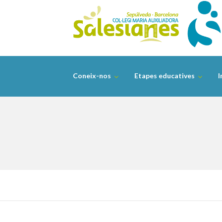
Skip
to
content
Coneix-nos
Etapes educatives
I