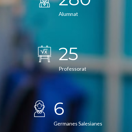
Alumnat
25
Professorat
6
Germanes Salesianes