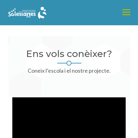
Skip
to
content
Ens vols conèixer?
Coneix l’escola i el nostre projecte.