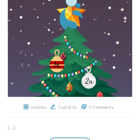
noticies
Coordi tic
0 Comments
[…]