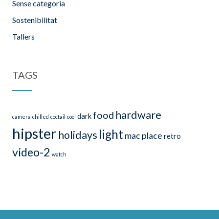
Sense categoria
Sostenibilitat
Tallers
TAGS
hardware
food
dark
camera
chilled
coctail
cool
hipster
light
holidays
mac
place
retro
video-2
watch