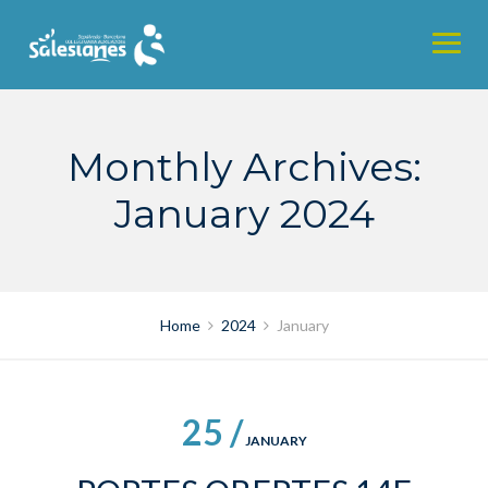
Skip
to
content
Monthly Archives:
January 2024
Home
2024
January
25 /
JANUARY